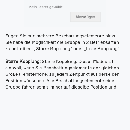
Fügen Sie nun mehrere Beschattungselemente hinzu.
Sie habe die Möglichkeit die Gruppe in 2 Betriebsarten
zu betreiben: „Starre Kopplung“ oder „Lose Kopplung“.
Starre Kopplung:
Starre Kopplung: Dieser Modus ist
sinnvoll, wenn Sie Beschattungselemente der gleichen
Größe (Fensterhöhe) zu jedem Zeitpunkt auf derselben
Position wünschen. Alle Beschattungselemente einer
Gruppe fahren somit immer auf dieselbe Position und
den Lamellenwinkel (falls vorhanden). Dabei ist es
unerheblich ob der Befehl als Einzelbefehl über die App,
als Gruppenbefehl über die App, den Autark-Taster oder
den Gruppentaster erfolgt ist, die Position wird immer
synchronisiert.