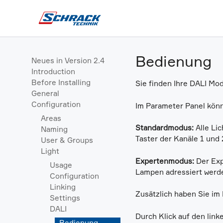
Bedienung
Neues in Version 2.4
Introduction
Before Installing
Sie finden Ihre DALI Mod
General
Configuration
Im Parameter Panel kön
Areas
Standardmodus:
Alle Lic
Naming
Taster der Kanäle 1 und 
User & Groups
Light
Expertenmodus:
Der Exp
Usage
Lampen adressiert werde
Configuration
Linking
Zusätzlich haben Sie im
Settings
DALI
Durch Klick auf den link
Bedienung