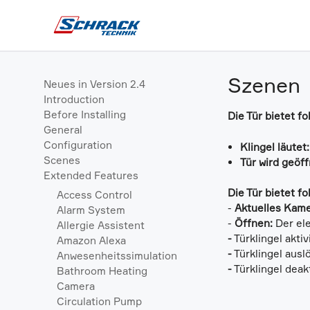
Szenen
Neues in Version 2.4
Introduction
Before Installing
Die Tür bietet f
General
Configuration
Klingel läutet
Scenes
Tür wird geöf
Extended Features
Die Tür bietet f
Access Control
-
Aktuelles Kame
Alarm System
-
Öffnen:
Der ele
Allergie Assistent
-
Türklingel akti
Amazon Alexa
-
Türklingel ausl
Anwesenheitssimulation
-
Türklingel deakt
Bathroom Heating
Camera
Circulation Pump