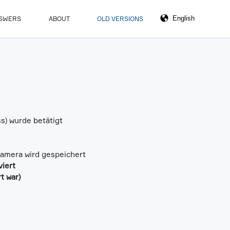
NSWERS
ABOUT
OLD VERSIONS
s) wurde betätigt
amera wird gespeichert
viert
t war)